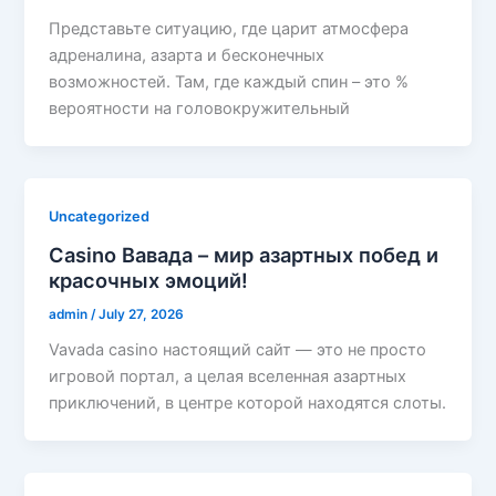
Представьте ситуацию, где царит атмосфера
адреналина, азарта и бесконечных
возможностей. Там, где каждый спин – это %
вероятности на головокружительный
Uncategorized
Casino Вавада – мир азартных побед и
красочных эмоций!
admin
/
July 27, 2026
Vavada casino настоящий сайт — это не просто
игровой портал, а целая вселенная азартных
приключений, в центре которой находятся слоты.