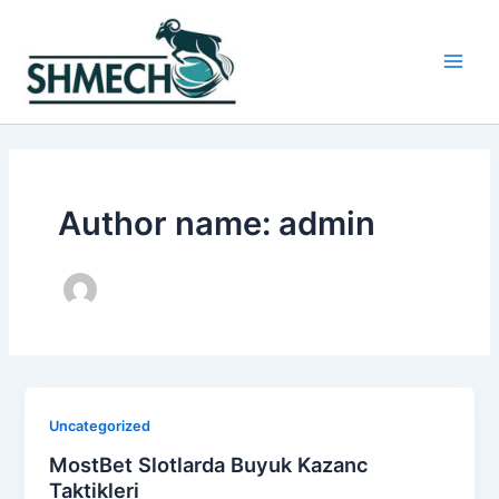
Skip
to
content
Main
Men
Author name: admin
Uncategorized
MostBet Slotlarda Buyuk Kazanc
Taktikleri