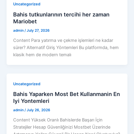
Uncategorized
Bahis tutkunlarının tercihi her zaman
Mariobet
admin
/
July 27, 2026
Content Para yatırma ve çekme işlemleri ne kadar
sürer? Alternatif Giriş Yöntemleri Bu platformda, hem
klasik hem de modern temalı
Uncategorized
Bahis Yaparken Most Bet Kullanmanin En
Iyi Yontemleri
admin
/
July 26, 2026
Content Yüksek Oranlı Bahislerde Başarı İçin
Stratejiler Hesap Güvenliğinizi Mostbet Üzerinde